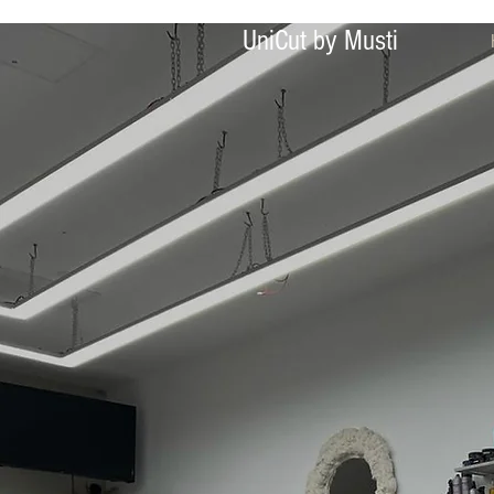
UniCut by Musti