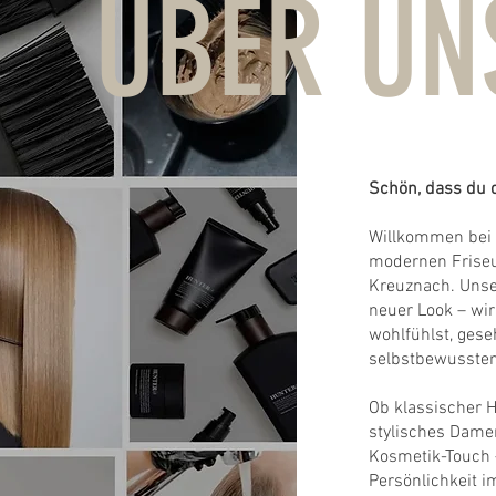
ÜBER UN
Schön, dass du d
Willkommen bei 
modernen Friseu
Kreuznach. Unser
neuer Look – wi
wohlfühlst, ges
selbstbewussten
Ob klassischer H
stylisches Damen
Kosmetik-Touch –
Persönlichkeit i